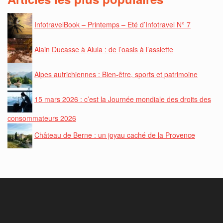
InfotravelBook – Printemps – Eté d’Infotravel N° 7
Alain Ducasse à Alula : de l’oasis à l’assiette
Alpes autrichiennes : Bien-être, sports et patrimoine
15 mars 2026 : c’est la Journée mondiale des droits des
consommateurs 2026
Château de Berne : un joyau caché de la Provence