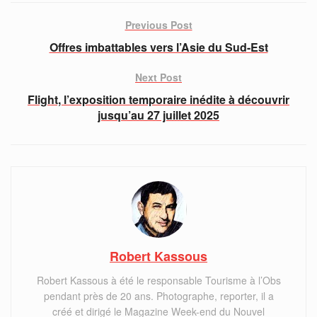
Previous Post
Offres imbattables vers l’Asie du Sud-Est
Next Post
Flight, l’exposition temporaire inédite à découvrir
jusqu’au 27 juillet 2025
Robert Kassous
Robert Kassous à été le responsable Tourisme à l’Obs
pendant près de 20 ans. Photographe, reporter, il a
créé et dirigé le Magazine Week-end du Nouvel