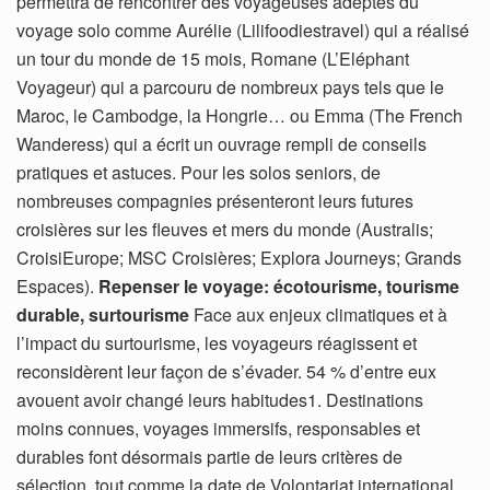
permettra de rencontrer des voyageuses adeptes du
voyage solo comme Aurélie (Lilifoodiestravel) qui a réalisé
un tour du monde de 15 mois, Romane (L’Eléphant
Voyageur) qui a parcouru de nombreux pays tels que le
Maroc, le Cambodge, la Hongrie… ou Emma (The French
Wanderess) qui a écrit un ouvrage rempli de conseils
pratiques et astuces. Pour les solos seniors, de
nombreuses compagnies présenteront leurs futures
croisières sur les fleuves et mers du monde (Australis;
CroisiEurope; MSC Croisières; Explora Journeys; Grands
Espaces).
Repenser le voyage: écotourisme, tourisme
durable, surtourisme
Face aux enjeux climatiques et à
l’impact du surtourisme, les voyageurs réagissent et
reconsidèrent leur façon de s’évader. 54 % d’entre eux
avouent avoir changé leurs habitudes1. Destinations
moins connues, voyages immersifs, responsables et
durables font désormais partie de leurs critères de
sélection, tout comme la date de Volontariat international,