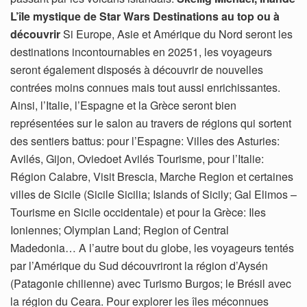
L’île mystique de Star Wars Destinations au top ou à
découvrir
Si Europe, Asie et Amérique du Nord seront les
destinations incontournables en 20251, les voyageurs
seront également disposés à découvrir de nouvelles
contrées moins connues mais tout aussi enrichissantes.
Ainsi, l’Italie, l’Espagne et la Grèce seront bien
représentées sur le salon au travers de régions qui sortent
des sentiers battus: pour l’Espagne: Villes des Asturies:
Avilés, Gijon, Oviedoet Avilés Tourisme, pour l’Italie:
Région Calabre, Visit Brescia, Marche Region et certaines
villes de Sicile (Sicile Sicilia; Islands of Sicily; Gal Elimos –
Tourisme en Sicile occidentale) et pour la Grèce: Iles
Ioniennes; Olympian Land; Region of Central
Madedonia… A l’autre bout du globe, les voyageurs tentés
par l’Amérique du Sud découvriront la région d’Aysén
(Patagonie chilienne) avec Turismo Burgos; le Brésil avec
la région du Ceara. Pour explorer les îles méconnues