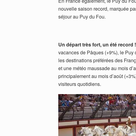
En France également, le Puy du Fou 
nouvelle saison record, marquée par
séjour au Puy du Fou.
Un départ très fort, un été record !
vacances de Pâques (+9%), le Puy du
les destinations préférées des Franç
et une météo maussade au mois d’ao
principalement au mois d’août (+3%
visiteurs quotidiens.