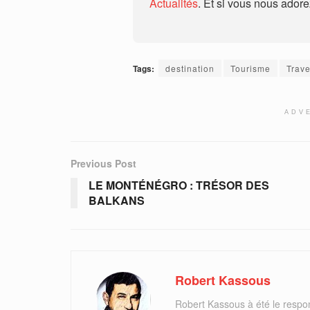
Actualités
. Et si vous nous ador
Tags:
destination
Tourisme
Trave
ADV
Previous Post
LE MONTÉNÉGRO : TRÉSOR DES
BALKANS
Robert Kassous
Robert Kassous à été le respo