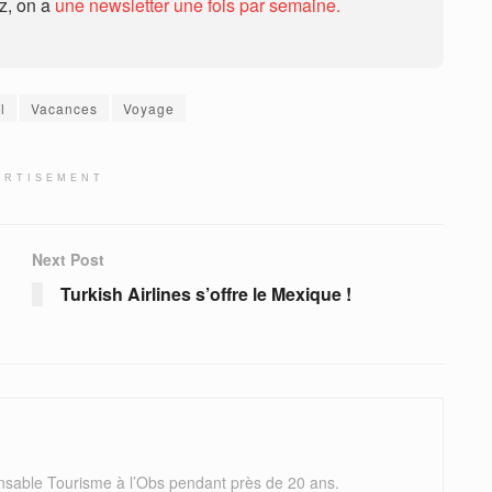
ez, on a
une newsletter une fois par semaine.
l
Vacances
Voyage
ERTISEMENT
Next Post
Turkish Airlines s’offre le Mexique !
nsable Tourisme à l’Obs pendant près de 20 ans.