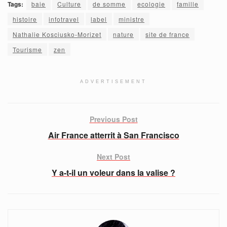
Tags:
baie
Culture
de somme
ecologie
famille
histoire
infotravel
label
ministre
Nathalie Kosciusko-Morizet
nature
site de france
Tourisme
zen
ADVERTISEMENT
Previous Post
Air France atterrit à San Francisco
Next Post
Y a-t-il un voleur dans la valise ?