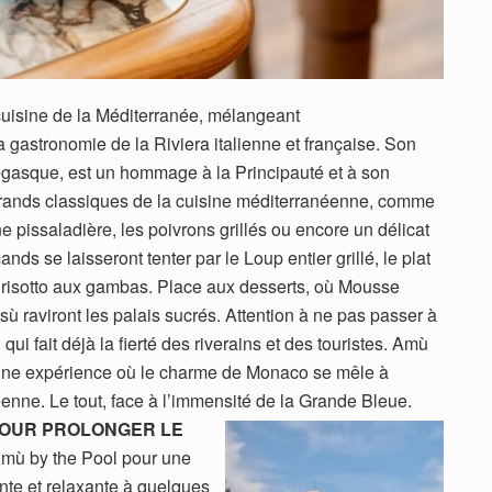
cuisine de la Méditerranée, mélangeant
 gastronomie de la Riviera italienne et française. Son
égasque, est un hommage à la Principauté et à son
 grands classiques de la cuisine méditerranéenne, comme
ne pissaladière, les poivrons grillés ou encore un délicat
s se laisseront tenter par le Loup entier grillé, le plat
 risotto aux gambas. Place aux desserts, où Mousse
misù raviront les palais sucrés. Attention à ne pas passer à
ui fait déjà la fierté des riverains et des touristes. Amù
st une expérience où le charme de Monaco se mêle à
enne. Le tout, face à l’immensité de la Grande Bleue.
POUR PROLONGER LE
Amù by the Pool pour une
nte et relaxante à quelques