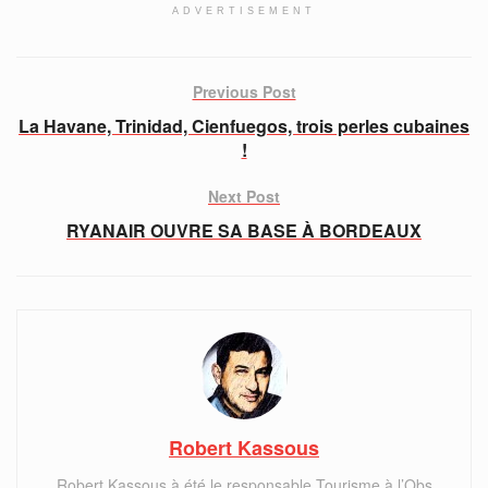
ADVERTISEMENT
Previous Post
La Havane, Trinidad, Cienfuegos, trois perles cubaines
!
Next Post
RYANAIR OUVRE SA BASE À BORDEAUX
Robert Kassous
Robert Kassous à été le responsable Tourisme à l’Obs