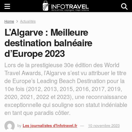
Home
Actualités
L’Algarve : Meilleure
destination balnéaire
d’Europe 2023
Lors de la prestigieuse 30e édition des World
Travel Awards, l’Algarve s’est vu attribuer le titre
de Europe’s Leading Beach Destination pour la
10e fois (2012, 2013, 2015, 2016, 2017, 2019,
2020, 2021, 2022 et 2023), une reconnaissance
exceptionnelle qui souligne son statut indéniable
en tant que paradis côtier.
by
Les journalistes d'Infotravel.fr
10 novembre 2023