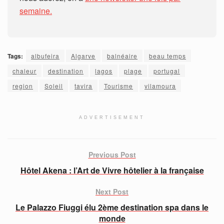
semaine.
Tags:
albufeira
Algarve
balnéaire
beau temps
chaleur
destination
lagos
plage
portugal
region
Soleil
tavira
Tourisme
vilamoura
ADVERTISEMENT
Previous Post
Hôtel Akena : l’Art de Vivre hôtelier à la française
Next Post
Le Palazzo Fiuggi élu 2ème destination spa dans le
monde