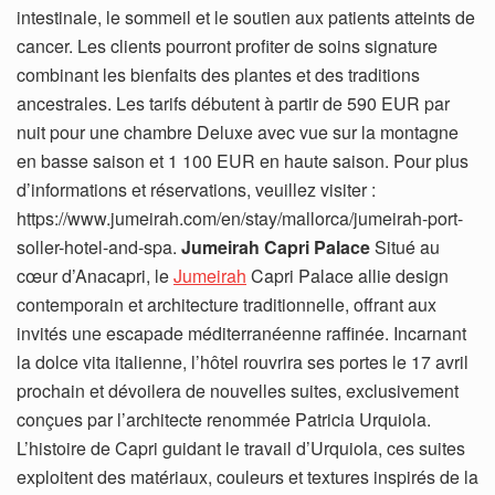
intestinale, le sommeil et le soutien aux patients atteints de
cancer. Les clients pourront profiter de soins signature
combinant les bienfaits des plantes et des traditions
ancestrales. Les tarifs débutent à partir de 590 EUR par
nuit pour une chambre Deluxe avec vue sur la montagne
en basse saison et 1 100 EUR en haute saison. Pour plus
d’informations et réservations, veuillez visiter :
https://www.jumeirah.com/en/stay/mallorca/jumeirah-port-
soller-hotel-and-spa.
Jumeirah Capri Palace
Situé au
cœur d’Anacapri, le
Jumeirah
Capri Palace allie design
contemporain et architecture traditionnelle, offrant aux
invités une escapade méditerranéenne raffinée. Incarnant
la dolce vita italienne, l’hôtel rouvrira ses portes le 17 avril
prochain et dévoilera de nouvelles suites, exclusivement
conçues par l’architecte renommée Patricia Urquiola.
L’histoire de Capri guidant le travail d’Urquiola, ces suites
exploitent des matériaux, couleurs et textures inspirés de la