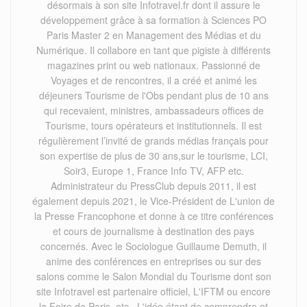
désormais à son site Infotravel.fr dont il assure le
développement grâce à sa formation à Sciences PO
Paris Master 2 en Management des Médias et du
Numérique. Il collabore en tant que pigiste à différents
magazines print ou web nationaux. Passionné de
Voyages et de rencontres, il a créé et animé les
déjeuners Tourisme de l'Obs pendant plus de 10 ans
qui recevaient, ministres, ambassadeurs offices de
Tourisme, tours opérateurs et institutionnels. Il est
régulièrement l’invité de grands médias français pour
son expertise de plus de 30 ans,sur le tourisme, LCI,
Soir3, Europe 1, France Info TV, AFP etc.
Administrateur du PressClub depuis 2011, il est
également depuis 2021, le Vice-Président de L'union de
la Presse Francophone et donne à ce titre conférences
et cours de journalisme à destination des pays
concernés. Avec le Sociologue Guillaume Demuth, il
anime des conférences en entreprises ou sur des
salons comme le Salon Mondial du Tourisme dont son
site Infotravel est partenaire officiel, L'IFTM ou encore
la Foire de Paris, etc . L'idée étant de comprendre et