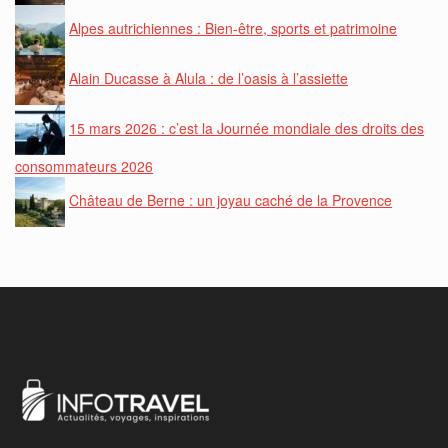
Alpes autrichiennes : Bien-être, sports et patrimoine
Alain Ducasse à Alula : de l’oasis à l’assiette
15 mars 2026 : c’est la Journée mondiale des droits des
consommateurs 2026
Château de Berne : un joyau caché de la Provence