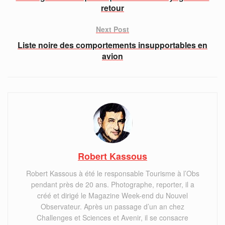
retour
Next Post
Liste noire des comportements insupportables en
avion
Robert Kassous
Robert Kassous à été le responsable Tourisme à l’Obs
pendant près de 20 ans. Photographe, reporter, il a
créé et dirigé le Magazine Week-end du Nouvel
Observateur. Après un passage d’un an chez
Challenges et Sciences et Avenir, il se consacre