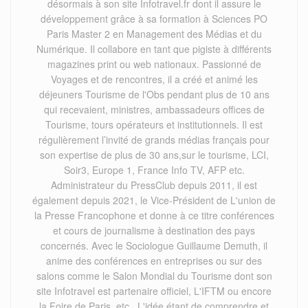
désormais à son site Infotravel.fr dont il assure le
développement grâce à sa formation à Sciences PO
Paris Master 2 en Management des Médias et du
Numérique. Il collabore en tant que pigiste à différents
magazines print ou web nationaux. Passionné de
Voyages et de rencontres, il a créé et animé les
déjeuners Tourisme de l'Obs pendant plus de 10 ans
qui recevaient, ministres, ambassadeurs offices de
Tourisme, tours opérateurs et institutionnels. Il est
régulièrement l’invité de grands médias français pour
son expertise de plus de 30 ans,sur le tourisme, LCI,
Soir3, Europe 1, France Info TV, AFP etc.
Administrateur du PressClub depuis 2011, il est
également depuis 2021, le Vice-Président de L'union de
la Presse Francophone et donne à ce titre conférences
et cours de journalisme à destination des pays
concernés. Avec le Sociologue Guillaume Demuth, il
anime des conférences en entreprises ou sur des
salons comme le Salon Mondial du Tourisme dont son
site Infotravel est partenaire officiel, L'IFTM ou encore
la Foire de Paris, etc . L'idée étant de comprendre et