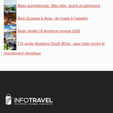
Alpes autrichiennes : Bien-être, sports et patrimoine
Alain Ducasse à Alula : de l’oasis à l’assiette
Airalo révèle LA tendance voyage 2026
TUI Junior Academy South Africa , pour lutter contre le
changement climatique