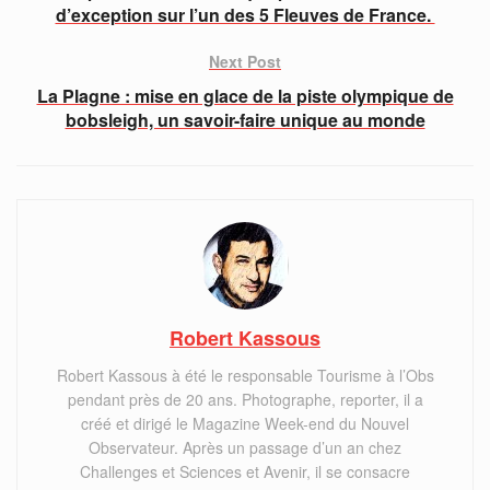
d’exception sur l’un des 5 Fleuves de France.
Next Post
La Plagne : mise en glace de la piste olympique de
bobsleigh, un savoir-faire unique au monde
Robert Kassous
Robert Kassous à été le responsable Tourisme à l’Obs
pendant près de 20 ans. Photographe, reporter, il a
créé et dirigé le Magazine Week-end du Nouvel
Observateur. Après un passage d’un an chez
Challenges et Sciences et Avenir, il se consacre