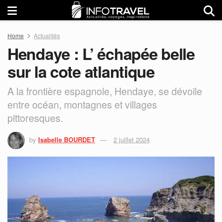
Home
Actualités
Hendaye : L’ échapée belle
sur la cote atlantique
A la frontière espagnole, Hendaye, se dévoile
entre océan, montagnes et villages
pittoresques.
by
Isabelle BOURDET
2 juillet 2024