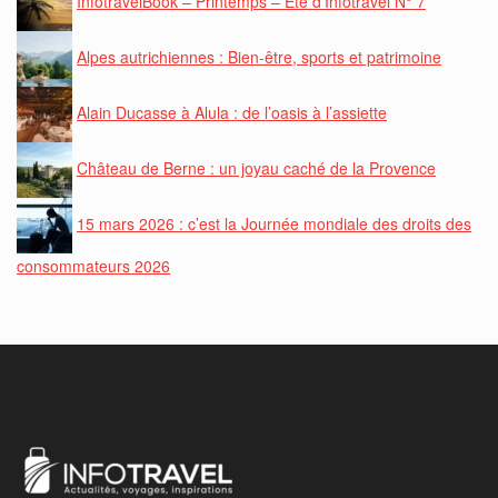
InfotravelBook – Printemps – Eté d’Infotravel N° 7
Alpes autrichiennes : Bien-être, sports et patrimoine
Alain Ducasse à Alula : de l’oasis à l’assiette
Château de Berne : un joyau caché de la Provence
15 mars 2026 : c’est la Journée mondiale des droits des
consommateurs 2026