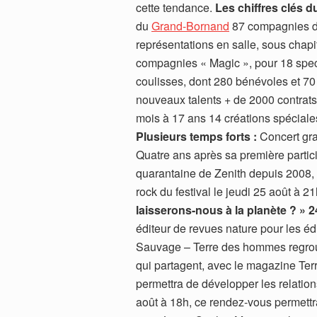
cette tendance.
Les chiffres clés du
du
Grand-Bornand
87 compagnies do
représentations en salle, sous chapi
compagnies « Magic », pour 18 spec
coulisses, dont 280 bénévoles et 7
nouveaux talents + de 2000 contrats 
mois à 17 ans 14 créations spéciale
Plusieurs temps forts :
Concert grat
Quatre ans après sa première particip
quarantaine de Zenith depuis 2008, 
rock du festival le jeudi 25 août à 2
laisserons-nous à la planète ? » 2
éditeur de revues nature pour les é
Sauvage – Terre des hommes regroup
qui partagent, avec le magazine Ter
permettra de développer les relation
août à 18h, ce rendez-vous permettr