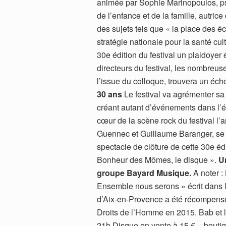
animée par Sophie Marinopoulos, ps
de l’enfance et de la famille, autric
des sujets tels que « la place des é
stratégie nationale pour la santé cul
30e édition du festival un plaidoye
directeurs du festival, les nombreus
l’issue du colloque, trouvera un éch
30 ans
Le festival va agrémenter sa
créant autant d’événements dans l’é
cœur de la scène rock du festival l’
Guennec et Guillaume Baranger, se s
spectacle de clôture de cette 30e édi
Bonheur des Mômes, le disque ».
U
groupe Bayard Musique.
A noter :
Ensemble nous serons » écrit dans l
d’Aix-en-Provence a été récompensé
Droits de l’Homme en 2015. Bab et 
21h Disque en vente à 15 € – boutique