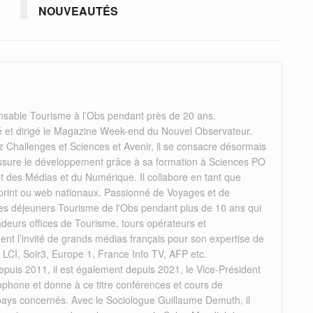
NOUVEAUTÉS
nsable Tourisme à l’Obs pendant près de 20 ans.
éé et dirigé le Magazine Week-end du Nouvel Observateur.
 Challenges et Sciences et Avenir, il se consacre désormais
il assure le développement grâce à sa formation à Sciences PO
des Médias et du Numérique. Il collabore en tant que
 print ou web nationaux. Passionné de Voyages et de
 les déjeuners Tourisme de l'Obs pendant plus de 10 ans qui
deurs offices de Tourisme, tours opérateurs et
rement l’invité de grands médias français pour son expertise de
, LCI, Soir3, Europe 1, France Info TV, AFP etc.
puis 2011, il est également depuis 2021, le Vice-Président
ophone et donne à ce titre conférences et cours de
 pays concernés. Avec le Sociologue Guillaume Demuth, il