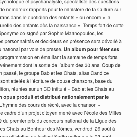
ychologue et psychanalyste, spécialiste des questions
e de nombreux rapports pour le ministère de la Culture sur
crans dans le quotidien des enfants » ou encore « la
turelle des enfants dès la naissance ». Temps fort de cette
r éponyme co-signé par Sophie Marinopoulos, les
es personnalités et décideurs en présence sera dévoilé à
o national par voie de presse.
Un album pour fêter ses
 programmation en émaillant la semaine de temps forts
vénement dont la sortie de l’album des 30 ans. Coup de
an passé, le groupe Bab et les Chats, alias Candice
ont attelés à l’écriture de douze chansons, base du
tion, réunies sur un CD intitulé « Bab et les Chats au
n opus produit et distribué nationalement par le
 L’hymne des cours de récré, avec la chanson «
e cadre d’un projet citoyen mené avec l’école des Milles
 du premier prix du concours national de la Ligue des
les Chats au Bonheur des Mômes, vendredi 26 août à
s officielles du festival Sortie nationale le 23 août.