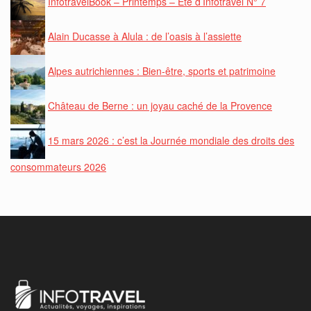
InfotravelBook – Printemps – Eté d’Infotravel N° 7
Alain Ducasse à Alula : de l’oasis à l’assiette
Alpes autrichiennes : Bien-être, sports et patrimoine
Château de Berne : un joyau caché de la Provence
15 mars 2026 : c’est la Journée mondiale des droits des
consommateurs 2026