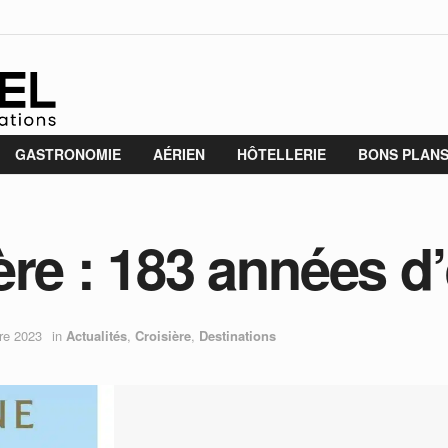
GASTRONOMIE
AÉRIEN
HÔTELLERIE
BONS PLAN
ère : 183 années d
re 2023
in
Actualités
,
Croisière
,
Destinations