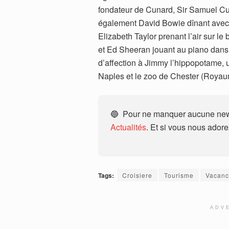
fondateur de Cunard, Sir Samuel Cu
également David Bowie dînant avec s
Elizabeth Taylor prenant l’air sur 
et Ed Sheeran jouant au piano dans
d’affection à Jimmy l’hippopotame, u
Naples et le zoo de Chester (Royau
🔵 Pour ne manquer aucune news
Actualités
. Et si vous nous ador
Tags:
Croisiere
Tourisme
Vacanc
ADV