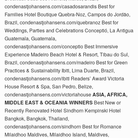
condenastjohansens.com/casadosarandis Best for
Families Hotel Boutique Quebra-Noz, Campos do Jordão,
Brazil, condenastjohansens.com/quebranoz Best for
Weddings, Parties and Celebrations Conceptió, La Antigua
Guatemala, Guatemala,
condenastjohansens.com/conceptio Best Immersive
Experience Madeiro Beach Hotel & Resort, Tibau do Sul,
Brazil, condenastjohansens.com/madeiro Best for Green
Practices & Sustainability Ibiti, Lima Duarte, Brazil,
condenastjohansens.com/ibiti Readers’ Award Victoria
House Resort & Spa, San Pedro, Belize,
condenastjohansens.com/victoriahouse
ASIA, AFRICA,
MIDDLE EAST & OCEANIA WINNERS
Best New or
Recently Renovated Hotel Sindhorn Kempinski Hotel
Bangkok, Bangkok, Thailand,
condenastjohansens.com/sindhorn Best for Romance
Milaidhoo Maldives, Milaidhoo Island, Maldives,