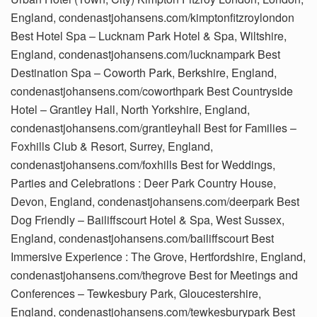
England, condenastjohansens.com/kimptonfitzroylondon
Best Hotel Spa – Lucknam Park Hotel & Spa, Wiltshire,
England, condenastjohansens.com/lucknampark Best
Destination Spa – Coworth Park, Berkshire, England,
condenastjohansens.com/coworthpark Best Countryside
Hotel – Grantley Hall, North Yorkshire, England,
condenastjohansens.com/grantleyhall Best for Families –
Foxhills Club & Resort, Surrey, England,
condenastjohansens.com/foxhills Best for Weddings,
Parties and Celebrations : Deer Park Country House,
Devon, England, condenastjohansens.com/deerpark Best
Dog Friendly – Bailiffscourt Hotel & Spa, West Sussex,
England, condenastjohansens.com/bailiffscourt Best
Immersive Experience : The Grove, Hertfordshire, England,
condenastjohansens.com/thegrove Best for Meetings and
Conferences – Tewkesbury Park, Gloucestershire,
England, condenastjohansens.com/tewkesburypark Best