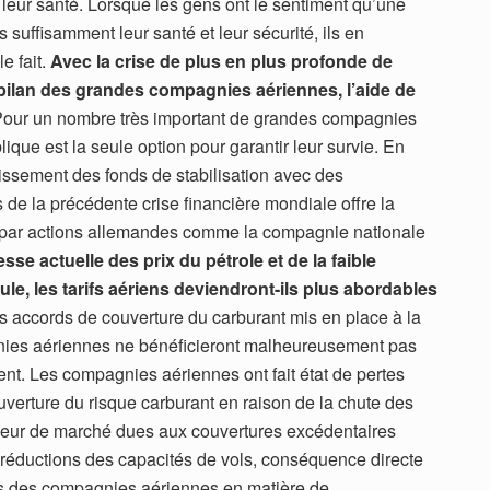
leur santé. Lorsque les gens ont le sentiment qu’une
uffisamment leur santé et leur sécurité, ils en
e fait.
Avec la crise de plus en plus profonde de
e bilan des grandes compagnies aériennes, l’aide de
our un nombre très important de grandes compagnies
ique est la seule option pour garantir leur survie. En
issement des fonds de stabilisation avec des
de la précédente crise financière mondiale offre la
és par actions allemandes comme la compagnie nationale
sse actuelle des prix du pétrole et de la faible
, les tarifs aériens deviendront-ils plus abordables
 accords de couverture du carburant mis en place à la
gnies aériennes ne bénéficieront malheureusement pas
ent. Les compagnies aériennes ont fait état de pertes
verture du risque carburant en raison de la chute des
valeur de marché dues aux couvertures excédentaires
réductions des capacités de vols, conséquence directe
ns des compagnies aériennes en matière de