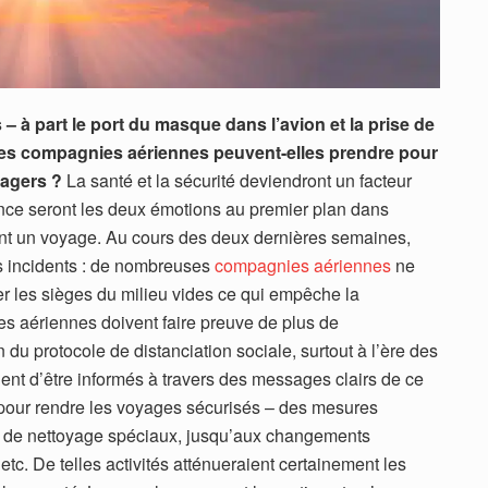
 à part le port du masque dans l’avion et la prise de
les compagnies aériennes peuvent-elles prendre pour
sagers ?
La santé et la sécurité deviendront un facteur
iance seront les deux émotions au premier plan dans
eront un voyage. Au cours des deux dernières semaines,
s incidents : de nombreuses
compagnies aériennes
ne
er les sièges du milieu vides ce qui empêche la
es aériennes doivent faire preuve de plus de
u protocole de distanciation sociale, surtout à l’ère des
nt d’être informés à travers des messages clairs de ce
pour rendre les voyages sécurisés – des mesures
s de nettoyage spéciaux, jusqu’aux changements
etc. De telles activités atténueraient certainement les