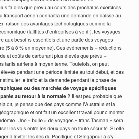
us faibles que prévu au cours des prochains exercices.
du transport aérien connaîtra une demande en baisse au
 En raison des avantages technologiques comme la
conomique (faillites d’entreprises à venir), les voyages
dre aux besoins essentiels et une partie des voyages
ndre (5 à 8 % en moyenne). Ces événements – réductions
de et coûts de carburant plus élevés que prévu –
s tarifs aériens à moyen terme. Toutefois, on peut
s élevés pendant une période limitée au tout début, et des
 stimuler le trafic et la demande pendant la phase de
ographiques ou des marchés de voyage spécifiques
parés au retour à la normale ?
Il est peu probable que
la dit, je pense que des pays comme l’Australie et la
ographique et ont fait un excellent travail pour cimenter
andémie. Une « bulle » de voyages « trans-Tasman » sera
iser les vols entre les deux pays en toute sécurité. Si elle
ager d’inviter les îles du Pacifique et Singapour à s’y