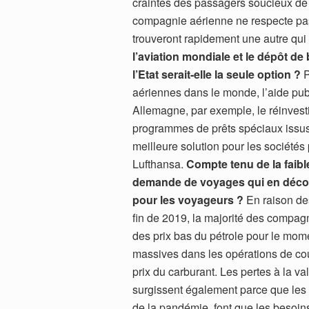
craintes des passagers soucieux de 
compagnie aérienne ne respecte pas s
trouveront rapidement une autre qui l
l’aviation mondiale et le dépôt d
l’Etat serait-elle la seule option ?
P
aériennes dans le monde, l’aide publ
Allemagne, par exemple, le réinvest
programmes de prêts spéciaux issus 
meilleure solution pour les sociét
Lufthansa.
Compte tenu de la faible
demande de voyages qui en découle
pour les voyageurs ?
En raison des
fin de 2019, la majorité des compa
des prix bas du pétrole pour le mom
massives dans les opérations de cou
prix du carburant. Les pertes à la 
surgissent également parce que les 
de la pandémie, font que les besoi