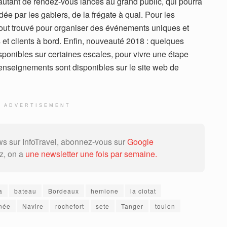
utant de rendez-vous lancés au grand public, qui pourra
idée par les gabiers, de la frégate à quai. Pour les
 tout trouvé pour organiser des événements uniques et
s et clients à bord. Enfin, nouveauté 2018 : quelques
sponibles sur certaines escales, pour vivre une étape
renseignements sont disponibles sur le site web de
ADVERTISEMENT
 sur InfoTravel, abonnez-vous sur
Google
ez, on a
une newsletter une fois par semaine.
a
bateau
Bordeaux
hemione
la ciotat
née
Navire
rochefort
sete
Tanger
toulon