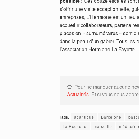
possible !
Ces douze escales sont a
s’offrir une visite exceptionnelle, gu
entreprises, L’Hermione est un lieu
accueillir collaborateurs, partenaire
places en « surnuméraires » sont di
dans la peau d’un gabier. Tous les 
l’association Hermione-La Fayette.
🔵 Pour ne manquer aucune news
Actualités
. Et si vous nous ador
Tags:
atlantique
Barcelone
basti
La Rochelle
marseille
méditerra