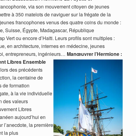
 Francophonie, via son mouvement citoyen de jeunes
ettre à 350 matelots de naviguer sur la frégate de la
e jeunes francophones venus des quatre coins du monde :
e, Suisse, Égypte, Madagascar, République
Vert ou encore d’Haïti. Leurs profils sont multiples :
ue, en architecture, internes en médecine, jeunes
oi, entrepreneurs, ingénieurs…
Manœuvrer l’Hermione :
ent Libres Ensemble
 lors des précédents
tion, la centaine de
s de formation
te, à la vie individuelle
on des valeurs
uvement Libres
anéen aujourd’hui en
r l’anecdote, la première
t la plus