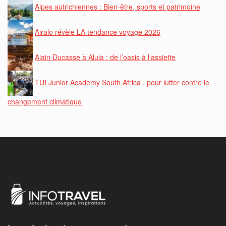
Alpes autrichiennes : Bien-être, sports et patrimoine
Airalo révèle LA tendance voyage 2026
Alain Ducasse à Alula : de l’oasis à l’assiette
TUI Junior Academy South Africa , pour lutter contre le
changement climatique