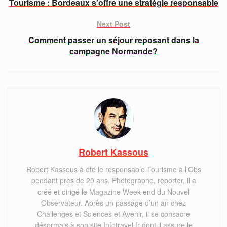
Tourisme : Bordeaux s’offre une stratégie responsable
Next Post
Comment passer un séjour reposant dans la
campagne Normande?
Robert Kassous
Robert Kassous à été le responsable Tourisme à l’Obs
pendant près de 20 ans. Photographe, reporter, il a
créé et dirigé le Magazine Week-end du Nouvel
Observateur. Après un passage d’un an chez
Challenges et Sciences et Avenir, il se consacre
désormais à son site Infotravel.fr dont il assure le