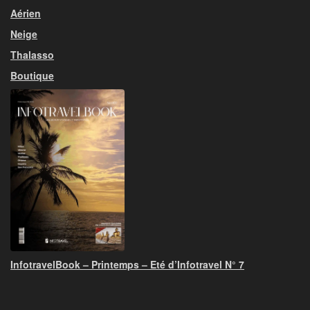
Aérien
Neige
Thalasso
Boutique
InfotravelBook – Printemps – Eté d’Infotravel N° 7