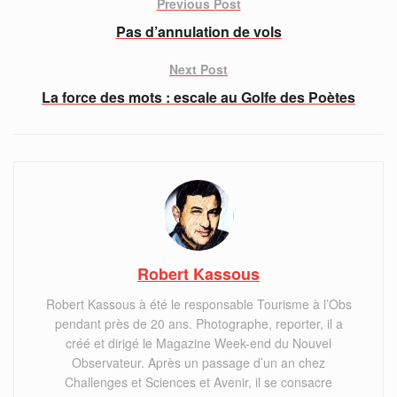
Previous Post
Pas d’annulation de vols
Next Post
La force des mots : escale au Golfe des Poètes
Robert Kassous
Robert Kassous à été le responsable Tourisme à l’Obs
pendant près de 20 ans. Photographe, reporter, il a
créé et dirigé le Magazine Week-end du Nouvel
Observateur. Après un passage d’un an chez
Challenges et Sciences et Avenir, il se consacre