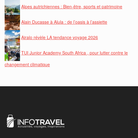
Alpes autrichiennes : Bien-être, sports et patrimoine
Alain Ducasse à Alula : de l’oasis à l’assiette
Airalo révèle LA tendance voyage 2026
TUI Junior Academy South Africa , pour lutter contre le
changement climatique