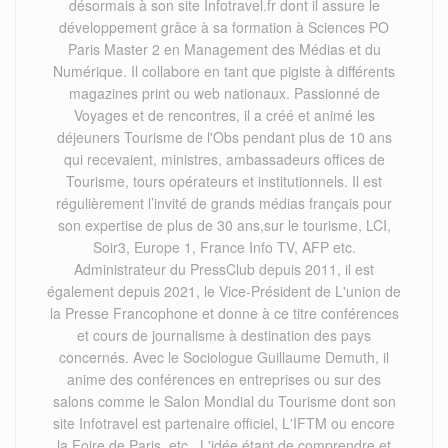
désormais à son site Infotravel.fr dont il assure le
développement grâce à sa formation à Sciences PO
Paris Master 2 en Management des Médias et du
Numérique. Il collabore en tant que pigiste à différents
magazines print ou web nationaux. Passionné de
Voyages et de rencontres, il a créé et animé les
déjeuners Tourisme de l'Obs pendant plus de 10 ans
qui recevaient, ministres, ambassadeurs offices de
Tourisme, tours opérateurs et institutionnels. Il est
régulièrement l’invité de grands médias français pour
son expertise de plus de 30 ans,sur le tourisme, LCI,
Soir3, Europe 1, France Info TV, AFP etc.
Administrateur du PressClub depuis 2011, il est
également depuis 2021, le Vice-Président de L'union de
la Presse Francophone et donne à ce titre conférences
et cours de journalisme à destination des pays
concernés. Avec le Sociologue Guillaume Demuth, il
anime des conférences en entreprises ou sur des
salons comme le Salon Mondial du Tourisme dont son
site Infotravel est partenaire officiel, L'IFTM ou encore
la Foire de Paris, etc . L'idée étant de comprendre et