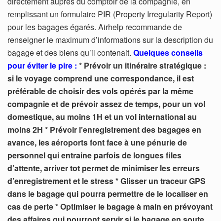
directement auprès du comptoir de la compagnie, en
remplissant un formulaire PIR (Property Irregularity Report)
pour les bagages égarés. Airhelp recommande de
renseigner le maximum d’informations sur la description du
bagage et des biens qu’il contenait.
Quelques conseils
pour éviter le pire :
* Prévoir un itinéraire stratégique :
si le voyage comprend une correspondance, il est
préférable de choisir des vols opérés par la même
compagnie et de prévoir assez de temps, pour un vol
domestique, au moins 1H et un vol international au
moins 2H
* Prévoir l’enregistrement des bagages en
avance, les aéroports font face à une pénurie de
personnel qui entraine parfois de longues files
d’attente, arriver tot permet de minimiser les erreurs
d’enregistrement et le stress
* Glisser un traceur GPS
dans le bagage qui pourra permettre de le localiser en
cas de perte
* Optimiser le bagage à main en prévoyant
des affaires qui pourront servir si le bagage en soute