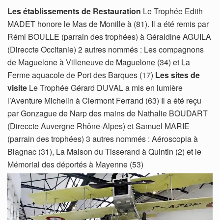
Les établissements de Restauration
Le Trophée Edith
MADET honore le Mas de Monille à (81). Il a été remis par
Rémi BOULLE (parrain des trophées) à Géraldine AGUILA
(Direccte Occitanie) 2 autres nommés : Les compagnons
de Maguelone à Villeneuve de Maguelone (34) et La
Ferme aquacole de Port des Barques (17)
Les sites de
visite
Le Trophée Gérard DUVAL a mis en lumière
l’Aventure Michelin à Clermont Ferrand (63) Il a été reçu
par Gonzague de Narp des mains de Nathalie BOUDART
(Direccte Auvergne Rhône-Alpes) et Samuel MARIE
(parrain des trophées) 3 autres nommés : Aéroscopia à
Blagnac (31), La Maison du Tisserand à Quintin (2) et le
Mémorial des déportés à Mayenne (53)