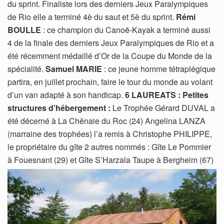
du sprint. Finaliste lors des derniers Jeux Paralympiques
de Rio elle a terminé 4è du saut et 5è du sprint.
Rémi
BOULLE
: ce champion du Canoë-Kayak a terminé aussi
4 de la finale des derniers Jeux Paralympiques de Rio et a
été récemment médaillé d’Or de la Coupe du Monde de la
spécialité.
Samuel MARIE
: ce jeune homme tétraplégique
partira, en juillet prochain, faire le tour du monde au volant
d’un van adapté à son handicap.
6 LAUREATS :
Petites
structures d’hébergement :
Le Trophée Gérard DUVAL a
été décerné à La Chênaie du Roc (24) Angelina LANZA
(marraine des trophées) l’a remis à Christophe PHILIPPE,
le propriétaire du gîte 2 autres nommés : Gîte Le Pommier
à Fouesnant (29) et Gîte S’Harzala Taupe à Bergheim (67)