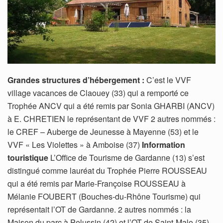
Grandes structures d’hébergement :
C’est le VVF
village vacances de Claouey (33) qui a remporté ce
Trophée ANCV qui a été remis par Sonia GHARBI (ANCV)
à E. CHRETIEN le représentant de VVF 2 autres nommés :
le CREF – Auberge de Jeunesse à Mayenne (53) et le
VVF « Les Violettes » à Amboise (37)
Information
touristique
L’Office de Tourisme de Gardanne (13) s’est
distingué comme lauréat du Trophée Pierre ROUSSEAU
qui a été remis par Marie-Françoise ROUSSEAU à
Mélanie FOUBERT (Bouches-du-Rhône Tourisme) qui
représentait l’OT de Gardanne. 2 autres nommés : la
Maison du parc à Pelussin (42) et l’OT de Saint-Malo (35)