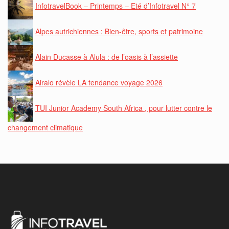
InfotravelBook – Printemps – Eté d’Infotravel N° 7
Alpes autrichiennes : Bien-être, sports et patrimoine
Alain Ducasse à Alula : de l’oasis à l’assiette
Airalo révèle LA tendance voyage 2026
TUI Junior Academy South Africa , pour lutter contre le
changement climatique