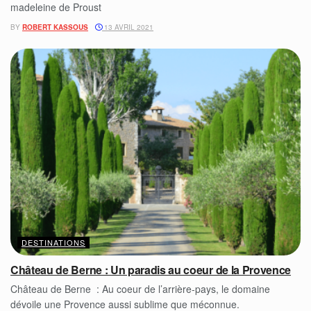
madeleine de Proust
BY
ROBERT KASSOUS
13 AVRIL 2021
DESTINATIONS
Château de Berne : Un paradis au coeur de la Provence
Château de Berne : Au coeur de l’arrière-pays, le domaine
dévoile une Provence aussi sublime que méconnue.