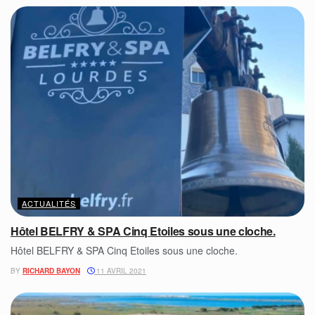
ACTUALITÉS
Hôtel BELFRY & SPA Cinq Etoiles sous une cloche.
Hôtel BELFRY & SPA Cinq Etoiles sous une cloche.
BY
RICHARD BAYON
11 AVRIL 2021