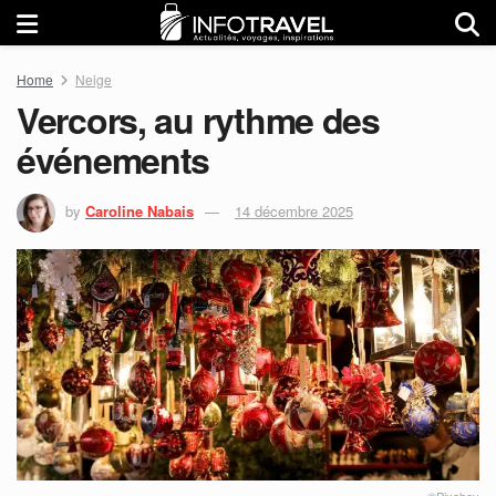
Home
Neige
Vercors, au rythme des
événements
by
Caroline Nabais
14 décembre 2025
©Pixabay