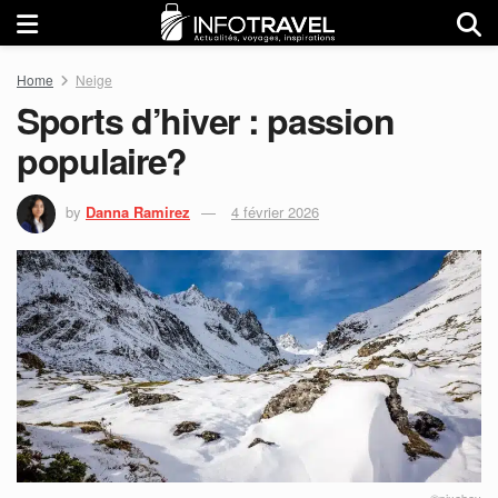
Home
Neige
Sports d’hiver : passion
populaire?
by
Danna Ramirez
4 février 2026
©pixabay