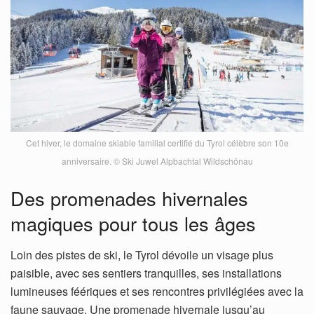
Cet hiver, le domaine skiable familial certifié du Tyrol célèbre son 10e
anniversaire. © Ski Juwel Alpbachtal Wildschönau
Des promenades hivernales
magiques pour tous les âges
Loin des pistes de ski, le Tyrol dévoile un visage plus
paisible, avec ses sentiers tranquilles, ses installations
lumineuses féériques et ses rencontres privilégiées avec la
faune sauvage. Une promenade hivernale jusqu’au