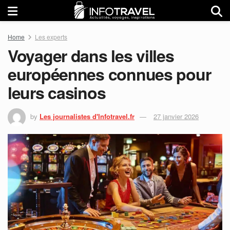
Home
Les experts
Voyager dans les villes
européennes connues pour
leurs casinos
by
Les journalistes d'Infotravel.fr
27 janvier 2026