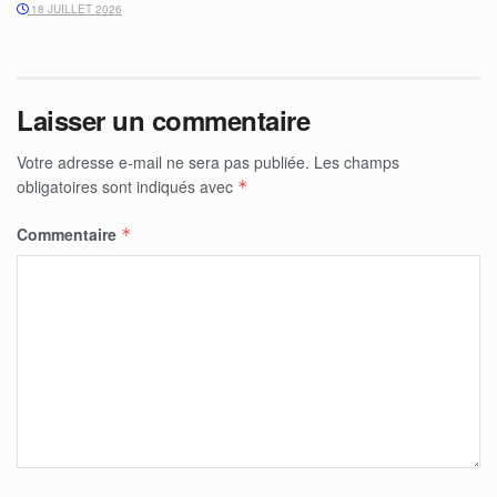
18 JUILLET 2026
Laisser un commentaire
Votre adresse e-mail ne sera pas publiée.
Les champs
obligatoires sont indiqués avec
*
Commentaire
*