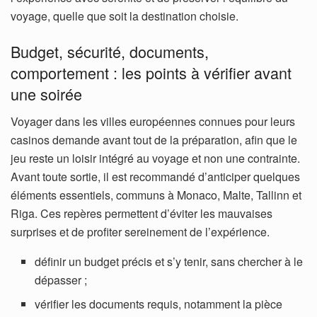
voyage, quelle que soit la destination choisie.
Budget, sécurité, documents,
comportement : les points à vérifier avant
une soirée
Voyager dans les villes européennes connues pour leurs
casinos demande avant tout de la préparation, afin que le
jeu reste un loisir intégré au voyage et non une contrainte.
Avant toute sortie, il est recommandé d’anticiper quelques
éléments essentiels, communs à Monaco, Malte, Tallinn et
Riga. Ces repères permettent d’éviter les mauvaises
surprises et de profiter sereinement de l’expérience.
définir un budget précis et s’y tenir, sans chercher à le
dépasser ;
vérifier les documents requis, notamment la pièce