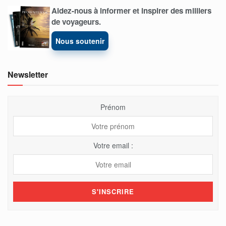
Aidez-nous à informer et inspirer des milliers
de voyageurs.
Nous soutenir
Newsletter
Prénom
Votre email :