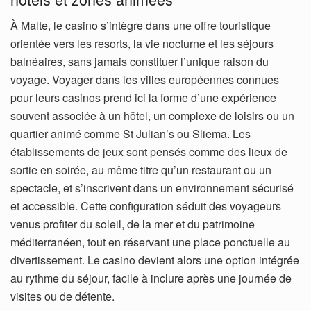
À Malte, le casino s’intègre dans une offre touristique
orientée vers les resorts, la vie nocturne et les séjours
balnéaires, sans jamais constituer l’unique raison du
voyage. Voyager dans les villes européennes connues
pour leurs casinos prend ici la forme d’une expérience
souvent associée à un hôtel, un complexe de loisirs ou un
quartier animé comme St Julian’s ou Sliema. Les
établissements de jeux sont pensés comme des lieux de
sortie en soirée, au même titre qu’un restaurant ou un
spectacle, et s’inscrivent dans un environnement sécurisé
et accessible. Cette configuration séduit des voyageurs
venus profiter du soleil, de la mer et du patrimoine
méditerranéen, tout en réservant une place ponctuelle au
divertissement. Le casino devient alors une option intégrée
au rythme du séjour, facile à inclure après une journée de
visites ou de détente.