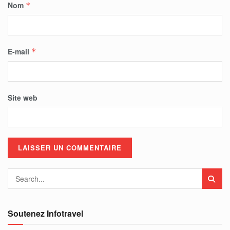
Nom
*
E-mail
*
Site web
Soutenez Infotravel