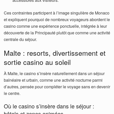
accessibles aux visiteurs.
Ces contraintes participent à l’image singulière de Monaco
et expliquent pourquoi de nombreux voyageurs abordent le
casino comme une expérience ponctuelle, intégrée à leur
découverte de la Principauté plutôt que comme une activité
centrale du séjour.
Malte : resorts, divertissement et
sortie casino au soleil
À Malte, le casino s’insère naturellement dans un séjour
balnéaire et urbain, comme une activité nocturne parmi
d’autres, pensée pour compléter le voyage sans en devenir
le centre.
Où le casino s’insère dans le séjour :
hôtels et zones animées