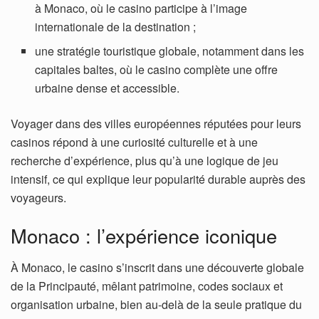
à Monaco, où le casino participe à l’image
internationale de la destination ;
une stratégie touristique globale, notamment dans les
capitales baltes, où le casino complète une offre
urbaine dense et accessible.
Voyager dans des villes européennes réputées pour leurs
casinos répond à une curiosité culturelle et à une
recherche d’expérience, plus qu’à une logique de jeu
intensif, ce qui explique leur popularité durable auprès des
voyageurs.
Monaco : l’expérience iconique
À Monaco, le casino s’inscrit dans une découverte globale
de la Principauté, mêlant patrimoine, codes sociaux et
organisation urbaine, bien au-delà de la seule pratique du