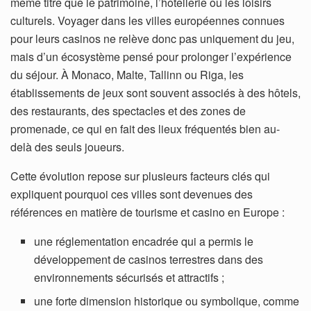
même titre que le patrimoine, l’hôtellerie ou les loisirs
culturels. Voyager dans les villes européennes connues
pour leurs casinos ne relève donc pas uniquement du jeu,
mais d’un écosystème pensé pour prolonger l’expérience
du séjour. À Monaco, Malte, Tallinn ou Riga, les
établissements de jeux sont souvent associés à des hôtels,
des restaurants, des spectacles et des zones de
promenade, ce qui en fait des lieux fréquentés bien au-
delà des seuls joueurs.
Cette évolution repose sur plusieurs facteurs clés qui
expliquent pourquoi ces villes sont devenues des
références en matière de tourisme et casino en Europe :
une réglementation encadrée qui a permis le
développement de casinos terrestres dans des
environnements sécurisés et attractifs ;
une forte dimension historique ou symbolique, comme