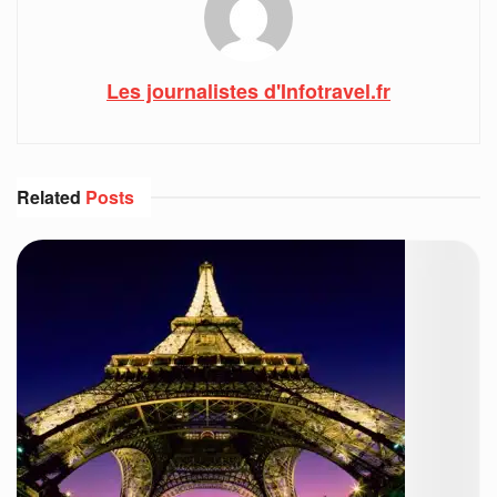
Les journalistes d'Infotravel.fr
Related
Posts