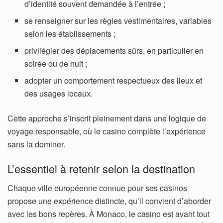
d’identité souvent demandée à l’entrée ;
se renseigner sur les règles vestimentaires, variables
selon les établissements ;
privilégier des déplacements sûrs, en particulier en
soirée ou de nuit ;
adopter un comportement respectueux des lieux et
des usages locaux.
Cette approche s’inscrit pleinement dans une logique de
voyage responsable, où le casino complète l’expérience
sans la dominer.
L’essentiel à retenir selon la destination
Chaque ville européenne connue pour ses casinos
propose une expérience distincte, qu’il convient d’aborder
avec les bons repères. À Monaco, le casino est avant tout