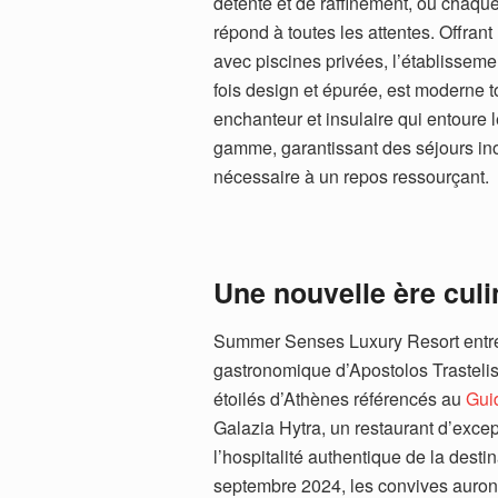
détente et de raffinement, où chaque 
répond à toutes les attentes. Offran
avec piscines privées, l’établissemen
fois design et épurée, est moderne 
enchanteur et insulaire qui entoure 
gamme, garantissant des séjours inou
nécessaire à un repos ressourçant.
Une nouvelle ère culi
Summer Senses Luxury Resort entrep
gastronomique d’Apostolos Trastelis
étoilés d’Athènes référencés au
Gui
Galazia Hytra, un restaurant d’excep
l’hospitalité authentique de la desti
septembre 2024, les convives auront 