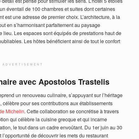
détail est pensé pour stimuler les sens. L’hôtel 5 étoiles
t un éventail de 100 chambres et suites dont certaines
t est une adresse de premier choix. L’architecture, à la
tout en s’harmonisant parfaitement au paysage
le lieu. Les espaces sont équipés de prestations haut de
bliables. Les hôtes bénéficient ainsi de tout le confort
ADVERTISEMENT
naire avec Apostolos Trastelis
rend un renouveau culinaire, s’appuyant sur l’héritage
, célèbre pour ses contributions aux établissements
de Michelin
. Cette collaboration se concrétise à travers
tion qui célèbre la cuisine grecque et qui incarne
nation, le tout dans un cadre envoûtant. Du 1er juin au 30
l’opportunité de découvrir les mets du restaurant