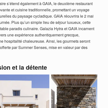
ire s’étend également à GAIA, le deuxième restaurant
ovante et cuisine traditionnelle, promettant un voyage
turelles du paysage cycladique. GAIA réouvrira le 2 mai
ournée. Plus qu’un simple lieu de séjour luxueux, cette
itable paradis culinaire. Galazia Hytra et GAIA incarnent
vers une expérience authentiquement grecque,
ne hospitalité chaleureuse. Ainsi, les gourmets seront
e offerte par Summer Senses, mise en valeur par des
sion et la détente