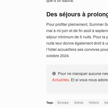
que d’un sauna.
Des séjours à prolon
Pour profiter pleinement, Summer S
mai à mi-juin et de fin août à septem
séjour minimum de 5 nuits. Pour la 
nuits leur donne également droit à u
l’hôtel accueillera ses convives po
octobre 2024.
🔵 Pour ne manquer aucune news
Actualités
. Et si vous nous ador
Tags:
Europe
Grèce
Hôtels
Il