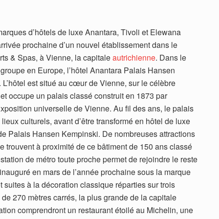
arques d’hôtels de luxe Anantara, Tivoli et Elewana
l’arrivée prochaine d’un nouvel établissement dans le
rts & Spas, à Vienne, la capitale
autrichienne
. Dans le
 groupe en Europe, l’hôtel Anantara Palais Hansen
L’hôtel est situé au cœur de Vienne, sur le célèbre
, et occupe un palais classé construit en 1873 par
position universelle de Vienne. Au fil des ans, le palais
lieux culturels, avant d’être transformé en hôtel de luxe
de Palais Hansen Kempinski. De nombreuses attractions
 se trouvent à proximité de ce bâtiment de 150 ans classé
tation de métro toute proche permet de rejoindre le reste
ra inauguré en mars de l’année prochaine sous la marque
uites à la décoration classique réparties sur trois
e de 270 mètres carrés, la plus grande de la capitale
ation comprendront un restaurant étoilé au Michelin, une