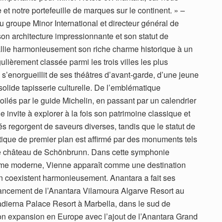
et notre portefeuille de marques sur le continent. » –
du groupe Minor International et directeur général de
on architecture impressionnante et son statut de
lie harmonieusement son riche charme historique à un
lièrement classée parmi les trois villes les plus
 s’enorgueillit de ses théâtres d’avant-garde, d’une jeune
solide tapisserie culturelle. De l’emblématique
ilés par le guide Michelin, en passant par un calendrier
nvite à explorer à la fois son patrimoine classique et
s regorgent de saveurs diverses, tandis que le statut de
istique de premier plan est affirmé par des monuments tels
 le château de Schönbrunn. Dans cette symphonie
me moderne, Vienne apparaît comme une destination
tion coexistent harmonieusement. Anantara a fait ses
ancement de l’Anantara Vilamoura Algarve Resort au
Padierna Palace Resort à Marbella, dans le sud de
on expansion en Europe avec l’ajout de l’Anantara Grand