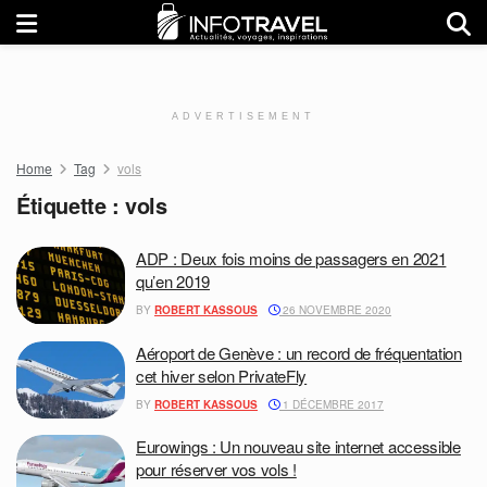
ADVERTISEMENT
Home
Tag
vols
Étiquette :
vols
ADP : Deux fois moins de passagers en 2021
qu’en 2019
BY
ROBERT KASSOUS
26 NOVEMBRE 2020
Aéroport de Genève : un record de fréquentation
cet hiver selon PrivateFly
BY
ROBERT KASSOUS
1 DÉCEMBRE 2017
Eurowings : Un nouveau site internet accessible
pour réserver vos vols !