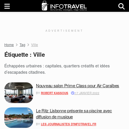
ADVERTISEMENT
Home
Tag
Ville
Étiquette :
Ville
Échappées urbaines : capitales, quartiers créatifs et idées
d’escapades citadines.
Nouveau salon Prime Class pour Air Caraïbes
BY
ROBERT KASSOUS
17 JANVIER 2022
Le Ritz Lisbonne présente sa piscine avec
diffusion de musique
BY
LES JOURNALISTES D'INFOTRAVEL.FR