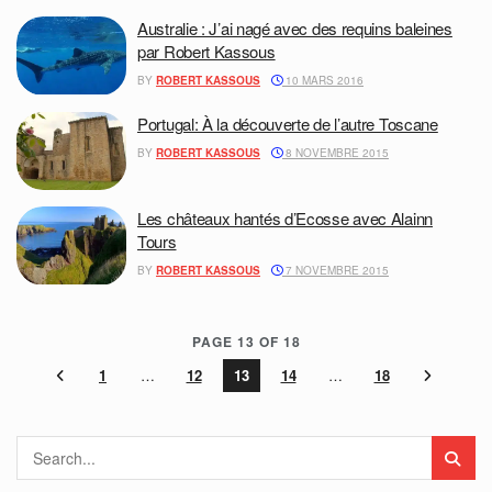
Australie : J’ai nagé avec des requins baleines
par Robert Kassous
BY
ROBERT KASSOUS
10 MARS 2016
Portugal: À la découverte de l’autre Toscane
BY
ROBERT KASSOUS
8 NOVEMBRE 2015
Les châteaux hantés d’Ecosse avec Alainn
Tours
BY
ROBERT KASSOUS
7 NOVEMBRE 2015
PAGE 13 OF 18
1
…
12
13
14
…
18