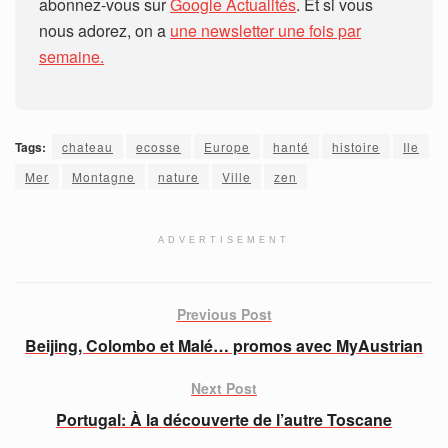
abonnez-vous sur
Google Actualités
. Et si vous
nous adorez, on a
une newsletter une fois par
semaine.
Tags:
chateau
ecosse
Europe
hanté
histoire
Ile
Mer
Montagne
nature
Ville
zen
ADVERTISEMENT
Previous Post
Beijing, Colombo et Malé… promos avec MyAustrian
Next Post
Portugal: À la découverte de l’autre Toscane