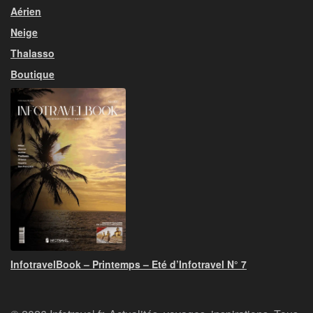
Aérien
Neige
Thalasso
Boutique
InfotravelBook – Printemps – Eté d’Infotravel N° 7