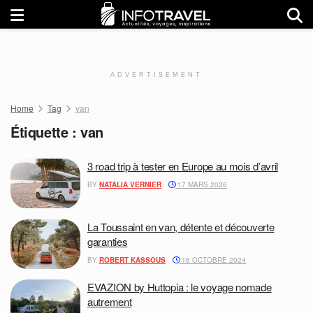
ADVERTISEMENT
Home
Tag
van
Étiquette :
van
3 road trip à tester en Europe au mois d’avril
BY
NATALIA VERNIER
17 MARS 2026
La Toussaint en van, détente et découverte
garanties
BY
ROBERT KASSOUS
16 OCTOBRE 2024
EVAZION by Huttopia : le voyage nomade
autrement