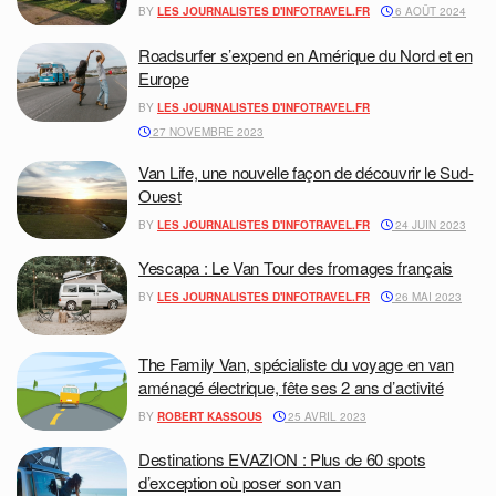
BY
LES JOURNALISTES D'INFOTRAVEL.FR
6 AOÛT 2024
Roadsurfer s’expend en Amérique du Nord et en
Europe
BY
LES JOURNALISTES D'INFOTRAVEL.FR
27 NOVEMBRE 2023
Van Life, une nouvelle façon de découvrir le Sud-
Ouest
BY
LES JOURNALISTES D'INFOTRAVEL.FR
24 JUIN 2023
Yescapa : Le Van Tour des fromages français
BY
LES JOURNALISTES D'INFOTRAVEL.FR
26 MAI 2023
The Family Van, spécialiste du voyage en van
aménagé électrique, fête ses 2 ans d’activité
BY
ROBERT KASSOUS
25 AVRIL 2023
Destinations EVAZION : Plus de 60 spots
d’exception où poser son van