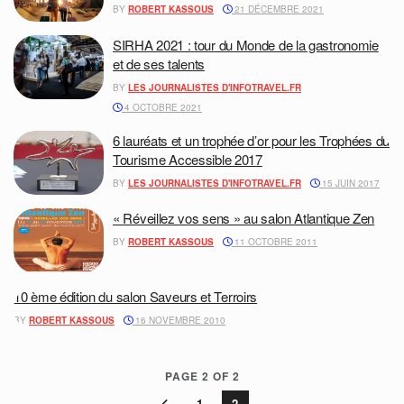
BY
ROBERT KASSOUS
21 DÉCEMBRE 2021
SIRHA 2021 : tour du Monde de la gastronomie
et de ses talents
BY
LES JOURNALISTES D'INFOTRAVEL.FR
4 OCTOBRE 2021
6 lauréats et un trophée d’or pour les Trophées du
Tourisme Accessible 2017
BY
LES JOURNALISTES D'INFOTRAVEL.FR
15 JUIN 2017
« Réveillez vos sens » au salon Atlantique Zen
BY
ROBERT KASSOUS
11 OCTOBRE 2011
10 ème édition du salon Saveurs et Terroirs
BY
ROBERT KASSOUS
16 NOVEMBRE 2010
PAGE 2 OF 2
1
2