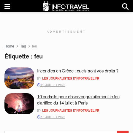
ADVERTISEMENT
Home
Tag
feu
Étiquette :
feu
Incendies en Grèce : quels sont vos droits ?
BY
LES JOURNALISTES D'INFOTRAVEL.FR
28 JUILLET 2023
10 endroits pour observer gratuitement le feu
d’artifice du 14 juillet à Paris
BY
LES JOURNALISTES D'INFOTRAVEL.FR
13 JUILLET 2023