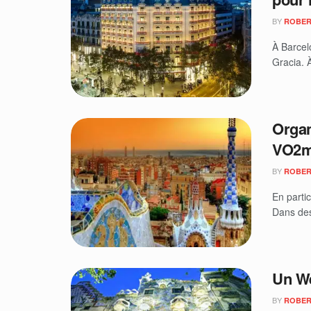
BY
ROBER
À Barcel
Gracia. À
Organ
VO2m
BY
ROBER
En parti
Dans des
Un We
BY
ROBER