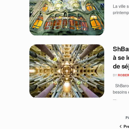
La ville 
printemp
ShBar
à se 
de sé
BY
ROBER
ShBarcel
besoins 
...
P
Pr