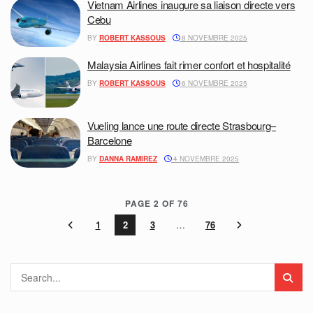
Vietnam Airlines inaugure sa liaison directe vers
Cebu
BY
ROBERT KASSOUS
8 NOVEMBRE 2025
Malaysia Airlines fait rimer confort et hospitalité
BY
ROBERT KASSOUS
6 NOVEMBRE 2025
Vueling lance une route directe Strasbourg–
Barcelone
BY
DANNA RAMIREZ
4 NOVEMBRE 2025
PAGE 2 OF 76
1
2
3
…
76