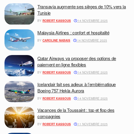
Transavia augmente ses sièges de 10% vers la
Tunisie
BY
ROBERT KASSOUS
14 NOVEMBRE 2025
Malaysia Airlines : confort et hospitalité
BY
CAROLINE NABAIS
14 NOVEMBRE 2025
Qatar Airways va proposer des options de
paiement en ligne flexibles
BY
ROBERT KASSOUS
14 NOVEMBRE 2025
Icelandair fait ses adieux à l’emblématique
Boeing 757 Hekla Aurora
BY
ROBERT KASSOUS
14 NOVEMBRE 2025
Vacances de la Toussaint : top et flop des
compagnies
BY
ROBERT KASSOUS
11 NOVEMBRE 2025