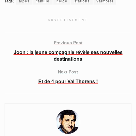
Tags:
alpes
famille
neige
stations
valmorel
ADVERTISEMENT
Previous Post
Joon : la jeune compagnie révèle ses nouvelles
destinations
Next Post
Et de 4 pour Val Thorens !