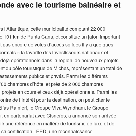
nde avec le tourisme balnéaire et
s l’Atlantique, cette municipalité comptant 22 000
de 101 km de Punta Cana, et constitue un jalon important
t pas encore de voies d’accès solides il y a quelques
rmais « la favorite des investisseurs nationaux et
s déjà opérationnels dans la région, de nouveaux projets
 du pôle touristique de Miches, représentant un total de
estissements publics et privés. Parmi les différents
 700 chambres d’hôtel et près de 2 000 chambres
es projets en cours et ceux déjà opérationnels. Parmi les
ntré de l’intérêt pour la destination, on peut citer le
 Elías Rainieri, le Groupe Viva Wyndham, le Groupe
, en partenariat avec Cisneros, a annoncé son arrivée
nir une référence en matière de tourisme de luxe et de
à sa certification LEED, une reconnaissance