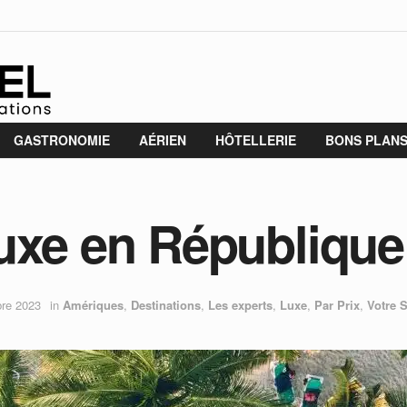
GASTRONOMIE
AÉRIEN
HÔTELLERIE
BONS PLAN
uxe en Républiqu
re 2023
in
Amériques
,
Destinations
,
Les experts
,
Luxe
,
Par Prix
,
Votre 