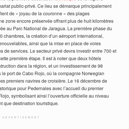
ariat public-privé. Ce lieu se démarque principalement
ient de « joyau de la couronne » des plages
ne zone encore préservée offrant plus de huit kilomètres
grée au Parc National de Jaragua. La première phase du
00 chambres, la création d’un aéroport international,
renouvelables, ainsi que la mise en place de voies
es de services. Le secteur privé devra investir entre 700 et
ette première étape. Il est à noter que deux hôtels
struction dans la région, et un investissement de 98
ans le port de Cabo Rojo, où la compagnie Norwegian
des premiers navires de croisière. Le 16 décembre de
torique pour Pedernales avec l’accueil du premier
ojo, symbolisant ainsi l’ouverture officielle au niveau
nt que destination touristique.
ADVERTISEMENT