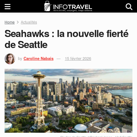
Home
Actualités
Seahawks : la nouvelle fierté
de Seattle
by
Caroline Nabais
15 février 2026
Skyline de Seattle ©Rachael Jones - Visit Seattle