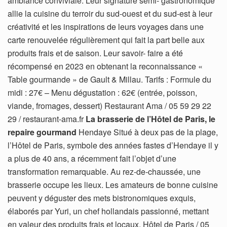
ambiance conviviale. Leur signature semi- gastronomique
allie la cuisine du terroir du sud-ouest et du sud-est à leur
créativité et les inspirations de leurs voyages dans une
carte renouvelée régulièrement qui fait la part belle aux
produits frais et de saison. Leur savoir- faire a été
récompensé en 2023 en obtenant la reconnaissance «
Table gourmande » de Gault & Millau. Tarifs : Formule du
midi : 27€ – Menu dégustation : 62€ (entrée, poisson,
viande, fromages, dessert) Restaurant Ama / 05 59 29 22
29 / restaurant-ama.fr
La brasserie de l’Hôtel de Paris, le
repaire gourmand
Hendaye Situé à deux pas de la plage,
l’Hôtel de Paris, symbole des années fastes d’Hendaye il y
a plus de 40 ans, a récemment fait l’objet d’une
transformation remarquable. Au rez-de-chaussée, une
brasserie occupe les lieux. Les amateurs de bonne cuisine
peuvent y déguster des mets bistronomiques exquis,
élaborés par Yuri, un chef hollandais passionné, mettant
en valeur des produits frais et locaux. Hôtel de Paris / 05