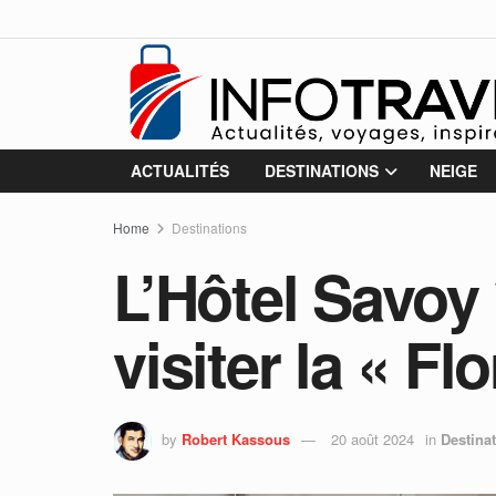
ACTUALITÉS
DESTINATIONS
NEIGE
Home
Destinations
L’Hôtel Savoy *
visiter la « F
by
Robert Kassous
20 août 2024
in
Destina