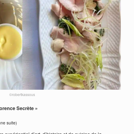
©robertkassous
lorence Secrète »
ne suite)