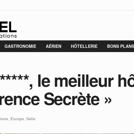
GASTRONOMIE
AÉRIEN
HÔTELLERIE
BONS PLAN
****, le meilleur h
lorence Secrète »
tions
,
Europe
,
Italie