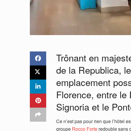
Trônant en majest
de la Republica, l
emplacement possi
Florence, entre le
Signoria et le Pon
Ce n’est pas pour rien que l’hôtel e
groupe
Rocco Forte
redouble sans ce