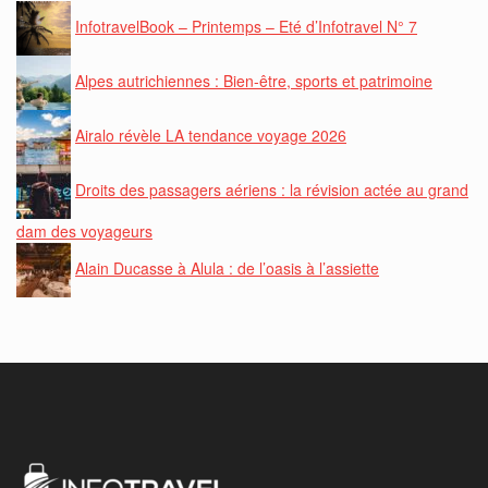
InfotravelBook – Printemps – Eté d’Infotravel N° 7
Alpes autrichiennes : Bien-être, sports et patrimoine
Airalo révèle LA tendance voyage 2026
Droits des passagers aériens : la révision actée au grand
dam des voyageurs
Alain Ducasse à Alula : de l’oasis à l’assiette