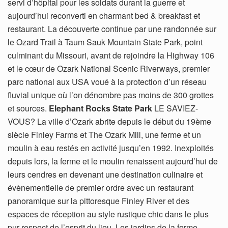
servi d’hôpital pour les soldats durant la guerre et
aujourd’hui reconverti en charmant bed & breakfast et
restaurant. La découverte continue par une randonnée sur
le Ozard Trail à Taum Sauk Mountain State Park, point
culminant du Missouri, avant de rejoindre la Highway 106
et le cœur de Ozark National Scenic Riverways, premier
parc national aux USA voué à la protection d’un réseau
fluvial unique où l’on dénombre pas moins de 300 grottes
et sources.
Elephant Rocks State Park
LE SAVIEZ-
VOUS? La ville d’Ozark abrite depuis le début du 19ème
siècle Finley Farms et The Ozark Mill, une ferme et un
moulin à eau restés en activité jusqu’en 1992. Inexploités
depuis lors, la ferme et le moulin renaissent aujourd’hui de
leurs cendres en devenant une destination culinaire et
évènementielle de premier ordre avec un restaurant
panoramique sur la pittoresque Finley River et des
espaces de réception au style rustique chic dans le plus
pur respect de l’esprit du lieu. Les jardins de la ferme