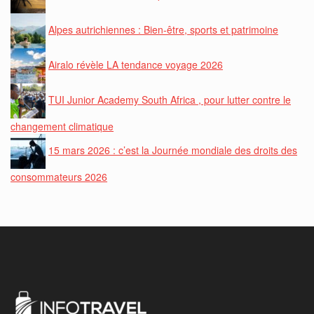
Alpes autrichiennes : Bien-être, sports et patrimoine
Airalo révèle LA tendance voyage 2026
TUI Junior Academy South Africa , pour lutter contre le
changement climatique
15 mars 2026 : c’est la Journée mondiale des droits des
consommateurs 2026