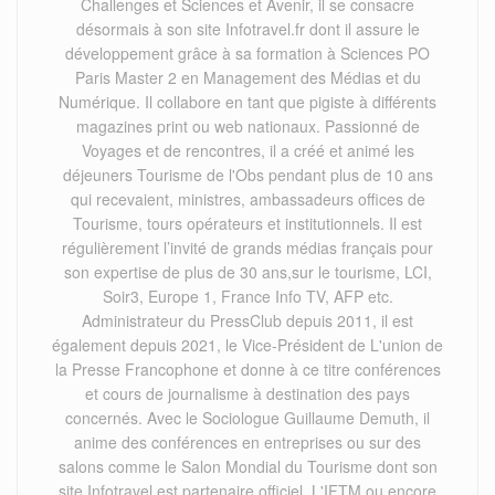
Challenges et Sciences et Avenir, il se consacre
désormais à son site Infotravel.fr dont il assure le
développement grâce à sa formation à Sciences PO
Paris Master 2 en Management des Médias et du
Numérique. Il collabore en tant que pigiste à différents
magazines print ou web nationaux. Passionné de
Voyages et de rencontres, il a créé et animé les
déjeuners Tourisme de l'Obs pendant plus de 10 ans
qui recevaient, ministres, ambassadeurs offices de
Tourisme, tours opérateurs et institutionnels. Il est
régulièrement l’invité de grands médias français pour
son expertise de plus de 30 ans,sur le tourisme, LCI,
Soir3, Europe 1, France Info TV, AFP etc.
Administrateur du PressClub depuis 2011, il est
également depuis 2021, le Vice-Président de L'union de
la Presse Francophone et donne à ce titre conférences
et cours de journalisme à destination des pays
concernés. Avec le Sociologue Guillaume Demuth, il
anime des conférences en entreprises ou sur des
salons comme le Salon Mondial du Tourisme dont son
site Infotravel est partenaire officiel, L'IFTM ou encore