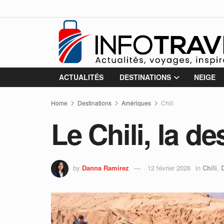
ACTUALITÉS
DESTINATIONS
NEIGE
Home
Destinations
Amériques
Chili
Le Chili, la d
by
Danna Ramirez
12 février 2026
in
Chili
,