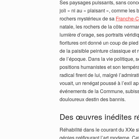
Ses paysages puissants, sans conc
joli » ni au « plaisant », comme les b
rochers mystérieux de sa
Franche-
natale, les rochers de la côte norm
lumière d’orage, ses portraits véridi
fioritures ont donné un coup de pie
de la paisible peinture classique et
de l’époque. Dans la vie politique, s
positions humanistes et son tempé
radical firent de lui, malgré l’admirat
vouait, un renégat poussé à l’exil ap
événements de la Commune, subiss
douloureux destin des bannis.
Des œuvres inédites r
Réhabilité dans le courant du XXe s
génies préfigurant l’art moderne. Ce