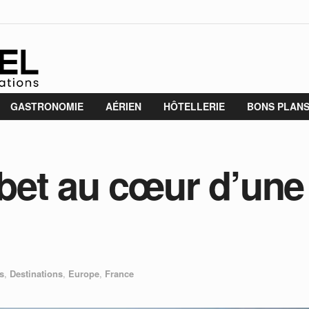
GASTRONOMIE
AÉRIEN
HÔTELLERIE
BONS PLAN
et au cœur d’une 
s
,
Destinations
,
Europe
,
France