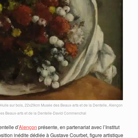
uile sur bois, 22x29cm Musée des Beaux-arts et de la Dentelle, Alençon
des Beaux-arts et de la Dentelle-David Commenchal
ntelle d’
Alençon
présente, en partenariat avec l’Institut
tion inédite dédiée à Gustave Courbet, figure artistique