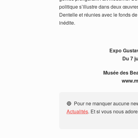
politique s’illustre dans deux œuvr
Dentelle et réunies avec le fonds de
inédite.
Expo Gustav
Du 7 ju
Musée des Beau
www.mu
🔵 Pour ne manquer aucune news
Actualités
. Et si vous nous ador