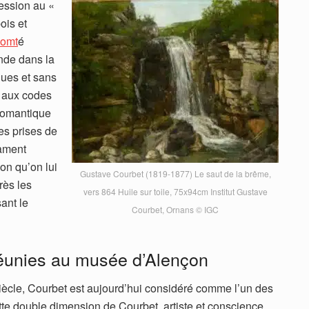
ession au «
ois et
Comt
é
ande dans la
ques et sans
d aux codes
 romantique
es prises de
rament
ion qu’on lui
Gustave Courbet (1819-1877) Le saut de la brême,
rès les
vers 864 Huile sur toile, 75x94cm Institut Gustave
ant le
Courbet, Ornans © IGC
éunies au musée d’Alençon
iècle, Courbet est aujourd’hui considéré comme l’un des
tte double dimension de Courbet, artiste et conscience