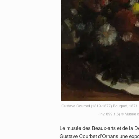
Gustave Courbet (1819-1877) Bouquet, 1871 H
(inv. 899.1.6) © Musée 
Le musée des Beaux-arts et de la De
Gustave Courbet d’Ornans une exposi