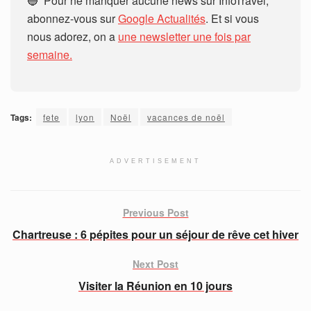
🔵 Pour ne manquer aucune news sur InfoTravel,
abonnez-vous sur
Google Actualités
. Et si vous
nous adorez, on a
une newsletter une fois par
semaine.
Tags:
fete
lyon
Noël
vacances de noël
ADVERTISEMENT
Previous Post
Chartreuse : 6 pépites pour un séjour de rêve cet hiver
Next Post
Visiter la Réunion en 10 jours