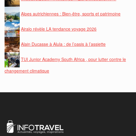
Alpes autrichiennes : Bien-être, sports et patrimoine
Airalo révèle LA tendance voyage 2026
Alain Ducasse à Alula : de l’oasis à l’assiette
TUI Junior Academy South Africa , pour lutter contre le
changement climatique