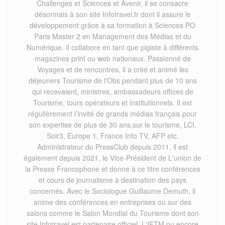
Challenges et Sciences et Avenir, il se consacre
désormais à son site Infotravel.fr dont il assure le
développement grâce à sa formation à Sciences PO
Paris Master 2 en Management des Médias et du
Numérique. Il collabore en tant que pigiste à différents
magazines print ou web nationaux. Passionné de
Voyages et de rencontres, il a créé et animé les
déjeuners Tourisme de l'Obs pendant plus de 10 ans
qui recevaient, ministres, ambassadeurs offices de
Tourisme, tours opérateurs et institutionnels. Il est
régulièrement l’invité de grands médias français pour
son expertise de plus de 30 ans,sur le tourisme, LCI,
Soir3, Europe 1, France Info TV, AFP etc.
Administrateur du PressClub depuis 2011, il est
également depuis 2021, le Vice-Président de L'union de
la Presse Francophone et donne à ce titre conférences
et cours de journalisme à destination des pays
concernés. Avec le Sociologue Guillaume Demuth, il
anime des conférences en entreprises ou sur des
salons comme le Salon Mondial du Tourisme dont son
site Infotravel est partenaire officiel, L'IFTM ou encore