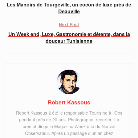
Les Manoirs de Tourgeville, un cocon de luxe près de
Deauville
Next Post
Un Week end, Luxe, Gastronomie et détente, dans la
douceur Tunisienne
Robert Kassous
Robert Kassous à été le responsable Tourisme à l’Obs
pendant près de 20 ans. Photographe, reporter, il a
créé et dirigé le Magazine Week-end du Nouvel
Observateur. Après un passage d’un an chez