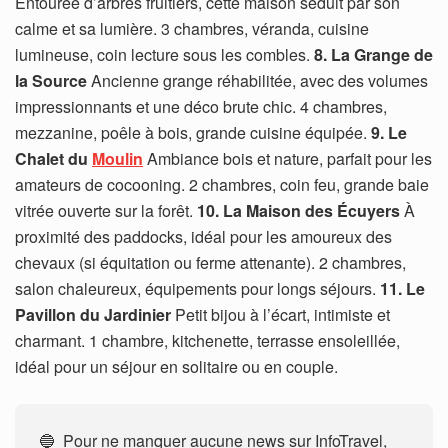
Entourée d’arbres fruitiers, cette maison séduit par son
calme et sa lumière. 3 chambres, véranda, cuisine
lumineuse, coin lecture sous les combles.
8. La Grange de
la Source
Ancienne grange réhabilitée, avec des volumes
impressionnants et une déco brute chic. 4 chambres,
mezzanine, poêle à bois, grande cuisine équipée.
9. Le
Chalet du
Moulin
Ambiance bois et nature, parfait pour les
amateurs de cocooning. 2 chambres, coin feu, grande baie
vitrée ouverte sur la forêt.
10. La Maison des Écuyers
À
proximité des paddocks, idéal pour les amoureux des
chevaux (si équitation ou ferme attenante). 2 chambres,
salon chaleureux, équipements pour longs séjours.
11. Le
Pavillon du Jardinier
Petit bijou à l’écart, intimiste et
charmant. 1 chambre, kitchenette, terrasse ensoleillée,
idéal pour un séjour en solitaire ou en couple.
🔵 Pour ne manquer aucune news sur InfoTravel,