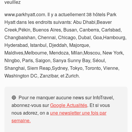
veuillez
www.parkhyatt.com. Il y a actuellement 38 hôtels Park
Hyatt dans les endroits suivants: Abu Dhabi,Beaver
Creek,Pékin, Buenos Aires, Busan, Canberra, Carlsbad,
Changbaishan, Chennai, Chicago, Dubaï, Goa,Hambourg,
Hyderabad, Istanbul, Djeddah, Majorque,
Maldives,Melbourne, Mendoza, Milan,Moscou, New York,
Ningbo, Paris, Saigon, Sanya Sunny Bay, Séoul,
Shanghai, Siem Reap,Sydney, Tokyo, Toronto, Vienne,
Washington DC, Zanzibar, et Zurich.
🔵 Pour ne manquer aucune news sur InfoTravel,
abonnez-vous sur
Google Actualités
. Et si vous
nous adorez, on a
une newsletter une fois par
semaine.