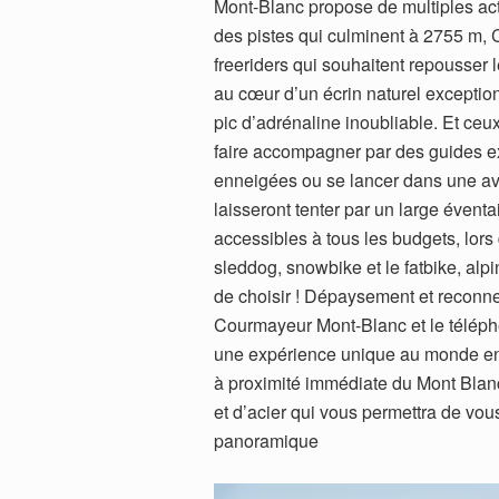
Mont-Blanc propose de multiples act
des pistes qui culminent à 2755 m,
freeriders qui souhaitent repousser
au cœur d’un écrin naturel excepti
pic d’adrénaline inoubliable. Et ceu
faire accompagner par des guides exp
enneigées ou se lancer dans une ave
laisseront tenter par un large évent
accessibles à tous les budgets, lors
sleddog, snowbike et le fatbike, alp
de choisir ! Dépaysement et reconne
Courmayeur Mont-Blanc et le téléphé
une expérience unique au monde en 
à proximité immédiate du Mont Blan
et d’acier qui vous permettra de v
panoramique