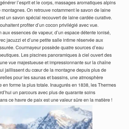
générer l’esprit et le corps, massages aromatiques alpins
 de montagnes. On retrouve notamment le savon de laine
 est un savon spécial recouvert de laine cardée curative.
ouhaitent profiter d’un cocon privilégié avec vue.
ux essences de vapeur, d’un espace détente ionisé,
ec jacuzzi et d’une petite salle intime réservée aux
 assurée. Courmayeur possède quatre sources d’eau
apeutiques. Les piscines panoramiques à ciel ouvert des
 une vue majestueuse et impressionnante sur la chaîne
i jaillissent du cœur de la montagne depuis plus de
turelles pour les saunas et bassins, une atmosphère
 en forme la plus totale. Inaugurés en 1838, les Thermes
rd’hui un parcours avec plus de quarante soins
dans ce havre de paix est une valeur sûre en la matière !