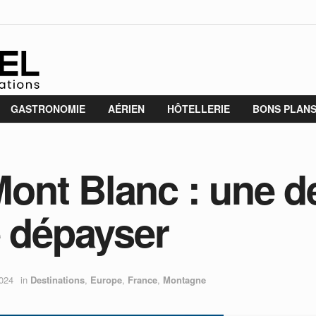
GASTRONOMIE
AÉRIEN
HÔTELLERIE
BONS PLAN
nt Blanc : une de
e dépayser
2024
in
Destinations
,
Europe
,
France
,
Montagne