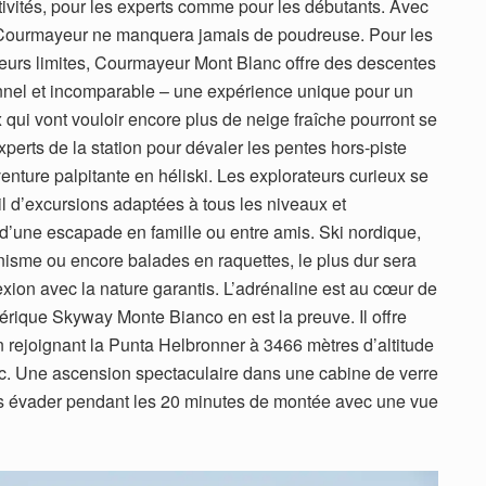
ivités, pour les experts comme pour les débutants. Avec
 Courmayeur ne manquera jamais de poudreuse. Pour les
 leurs limites, Courmayeur Mont Blanc offre des descentes
onnel et incomparable – une expérience unique pour un
x qui vont vouloir encore plus de neige fraîche pourront se
erts de la station pour dévaler les pentes hors-piste
nture palpitante en héliski. Les explorateurs curieux se
ail d’excursions adaptées à tous les niveaux et
 d’une escapade en famille ou entre amis. Ski nordique,
inisme ou encore balades en raquettes, le plus dur sera
xion avec la nature garantis. L’adrénaline est au cœur de
rique Skyway Monte Bianco en est la preuve. Il offre
rejoignant la Punta Helbronner à 3466 mètres d’altitude
c. Une ascension spectaculaire dans une cabine de verre
ous évader pendant les 20 minutes de montée avec une vue